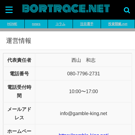
HOME
news
コラム
注目選手
投資競艇.net
運営情報
代表責任者
西山 和志
電話番号
080-7796-2731
電話受付時
10:00〜17:00
間
メールアド
info@gamble-king.net
レス
ホームペー