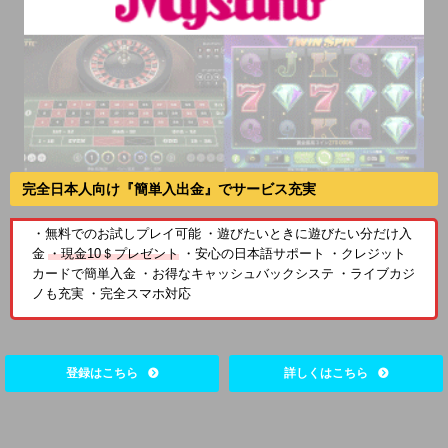
完全日本人向け『簡単入出金』でサービス充実
・無料でのお試しプレイ可能 ・遊びたいときに遊びたい分だけ入
金
・現金10＄プレゼント
・安心の日本語サポート ・クレジット
カードで簡単入金 ・お得なキャッシュバックシステ ・ライブカジ
ノも充実 ・完全スマホ対応
登録はこちら
詳しくはこちら