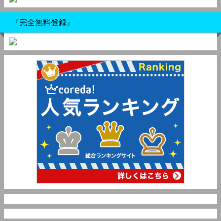
『完全無料登録』