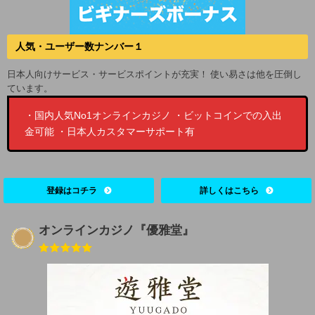
人気・ユーザー数ナンバー１
日本人向けサービス・サービスポイントが充実！ 使い易さは他を圧倒し
ています。
・国内人気No1オンラインカジノ ・ビットコインでの入出
金可能 ・日本人カスタマーサポート有
登録はコチラ
詳しくはこちら
オンラインカジノ『優雅堂』