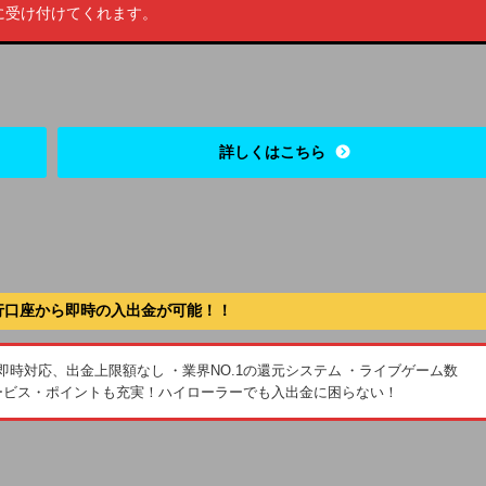
に受け付けてくれます。
詳しくはこちら
行口座から即時の入出金が可能！！
即時対応、出金上限額なし ・業界NO.1の還元システム ・ライブゲーム数
 サービス・ポイントも充実！ハイローラーでも入出金に困らない！