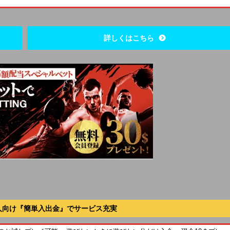
詳しくはこちら
人向け『簡単入出金』でサービス充実