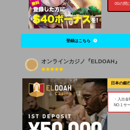
00の間
登録はこちら
オンラインカジノ『ELDOAH』
日本の銀
・入出金
NO.1