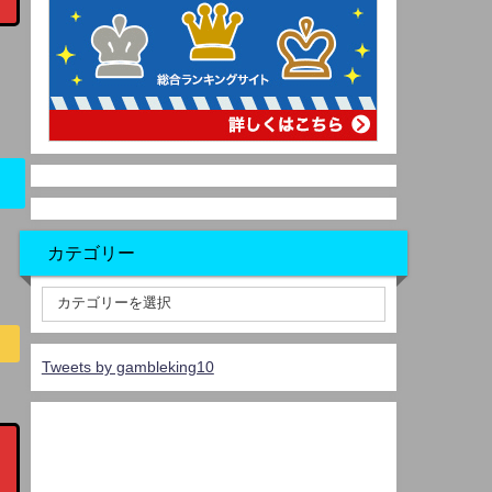
カテゴリー
Tweets by gambleking10