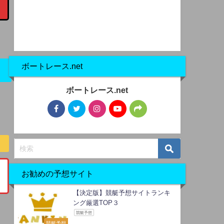
ボートレース.net
ボートレース.net
お勧めの予想サイト
【決定版】競艇予想サイトランキ
ング厳選TOP３
競艇予想
競艇予想