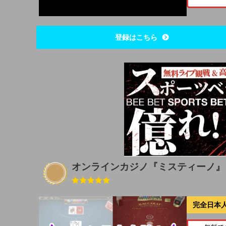
登録はこちら
オンラインカジノ『ミスティーノ』
完全日本