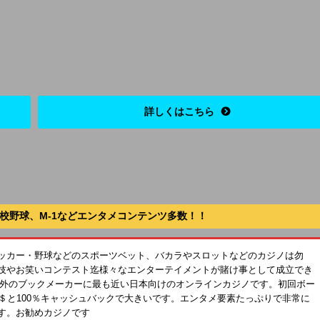
詳しくはこちら
や高校野球、M-1などエンタメコンテンツ多数！！
ッカー・野球などのスポーツベット、バカラやスロットなどのカジノは勿
技やお笑いコンテスト迄様々なエンターテイメントが賭け事として成立でき
海外のブックメーカーに最も近い日本向けのオンラインカジノです。初回ボー
0＄と100％キャッシュバックで大きいです。エンタメ要素たっぷりで非常に
す。お勧めカジノです