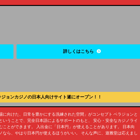
詳しくはこちら
ラジョンカジノの日本人向けサイト遂にオープン！！
場に向けた、日常を豊かにする洗練された空間」がコンセプト ベラジョンと
ということで、完全日本語によるサポートのもと、 安心・安全なカジノライ
むことができます。 入出金に「日本円」が使えることがあります。 日本向
ノなら、やはり日本円が使えるほうがいい。 そんな声に、遊雅堂は応えまし