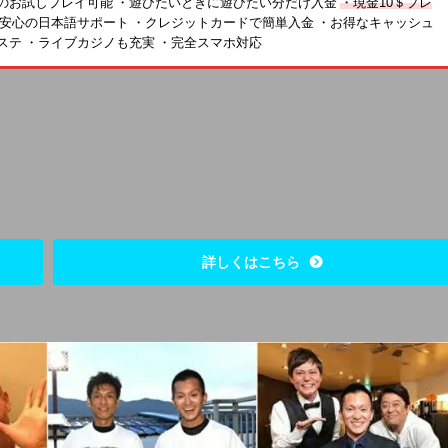
のお試しプレイ可能 ・遊びたいときに遊びたい分だけ入金
・現金10＄プレ
安心の日本語サポート ・クレジットカードで簡単入金 ・お得なキャッシュ
ステ ・ライブカジノも充実 ・完全スマホ対応
詳しくはこちら