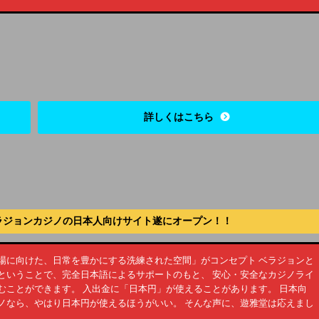
詳しくはこちら
ラジョンカジノの日本人向けサイト遂にオープン！！
場に向けた、日常を豊かにする洗練された空間」がコンセプト ベラジョンと
ということで、完全日本語によるサポートのもと、 安心・安全なカジノライ
むことができます。 入出金に「日本円」が使えることがあります。 日本向
ノなら、やはり日本円が使えるほうがいい。 そんな声に、遊雅堂は応えまし