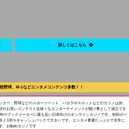
詳しくはこちら
や高校野球、M-1などエンタメコンテンツ多数！！
ッカー・野球などのスポーツベット、バカラやスロットなどのカジノは勿
技やお笑いコンテスト迄様々なエンターテイメントが賭け事として成立でき
海外のブックメーカーに最も近い日本向けのオンラインカジノです。初回ボー
0＄と100％キャッシュバックで大きいです。エンタメ要素たっぷりで非常に
す。お勧めカジノです