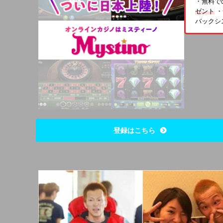
・無料で
ゼント
・
バックシ
登録はこちら