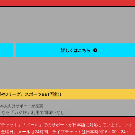
詳しくはこちら
やJリーグ』スポーツBET可能！
本人向けサポートが充実！
ETなら『カジ旅』利用で間違いなし！
ブチャット」「メール」でのサポートが日本語に対応しています。 いず
金曜日、メールは24時間、ライブチャットは日本時間16：00～24：