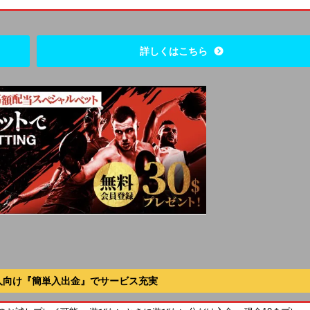
詳しくはこちら
人向け『簡単入出金』でサービス充実