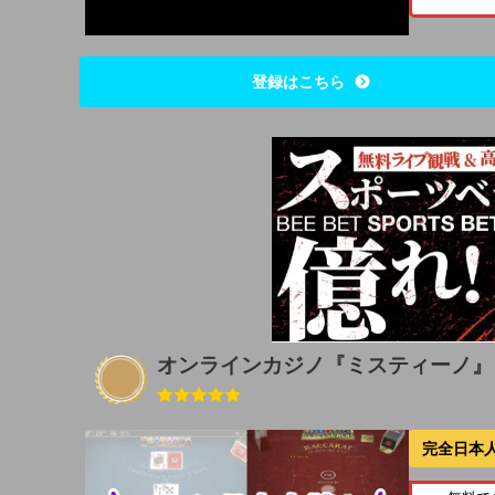
登録はこちら
オンラインカジノ『ミスティーノ』
完全日本