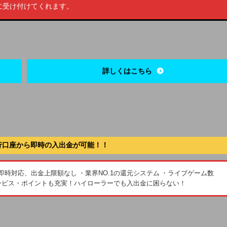
に受け付けてくれます。
詳しくはこちら
行口座から即時の入出金が可能！！
即時対応、出金上限額なし ・業界NO.1の還元システム ・ライブゲーム数
 サービス・ポイントも充実！ハイローラーでも入出金に困らない！