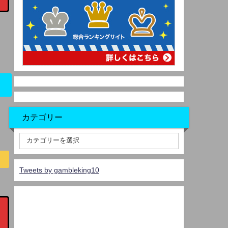
カテゴリー
Tweets by gambleking10