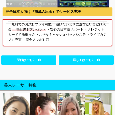
完全日本人向け『簡単入出金』でサービス充実
・無料でのお試しプレイ可能 ・遊びたいときに遊びたい分だけ入
金
・現金10＄プレゼント
・安心の日本語サポート ・クレジット
カードで簡単入金 ・お得なキャッシュバックシステ ・ライブカジ
ノも充実 ・完全スマホ対応
登録はこちら
詳しくはこちら
美人レーサー特集