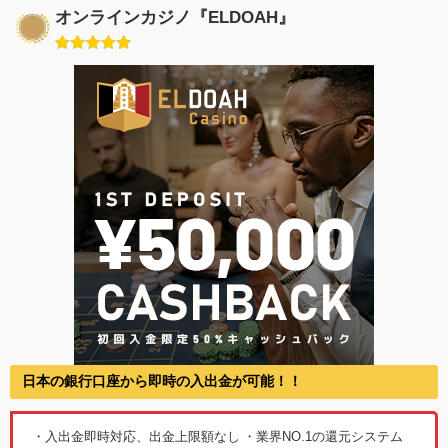
オンラインカジノ『ELDOAH』
日本の銀行口座から即時の入出金が可能！！
・入出金即時対応、出金上限額なし ・業界NO.1の還元システム