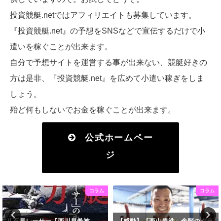
投資競艇.netではアフィリエイトも募集しています。
『投資競艇.net』の予想をSNSなどで宣伝するだけで小
遣いを稼ぐことが出来ます。
自分で予想サイトを運営する事が出来ない、競艇好きの
方は是非、『投資競艇.net』を広めて小遣い稼ぎをしま
しょう。
殆ど何もしないでお金を稼ぐことが出来ます。
公式ホームペー
ジ
コラム
コラム