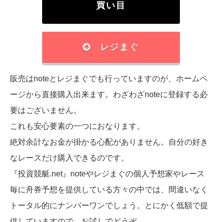
買い目
レジまぐ
販売はnoteとレジまぐでも行っていますのが、ホームペ
ージから直接購入出来ます。わざわざnoteに登録する必
要はございません。
これも安心要素の一つにおなります。
絶対余計なお金が掛かる心配がありません。自分の好き
なレースだけ購入できるのです。
『投資競艇.net』noteやレジまぐの個人予想家やレース
毎に舟券予想を提供している方々の中では、間違いなく
トータル的にナンバーワンでしょう。とにかく低額で提
供していますので。お試しでどうぞ。