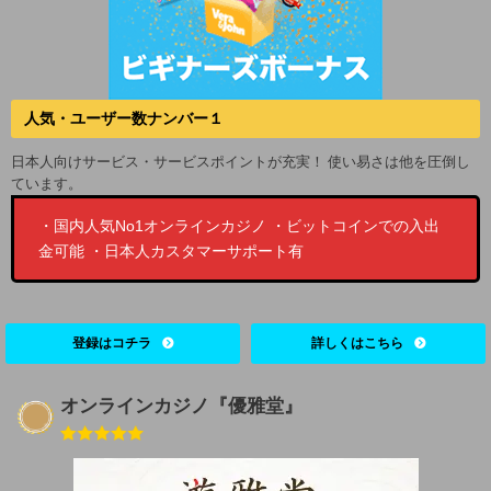
人気・ユーザー数ナンバー１
日本人向けサービス・サービスポイントが充実！ 使い易さは他を圧倒し
ています。
・国内人気No1オンラインカジノ ・ビットコインでの入出
金可能 ・日本人カスタマーサポート有
登録はコチラ
詳しくはこちら
オンラインカジノ『優雅堂』