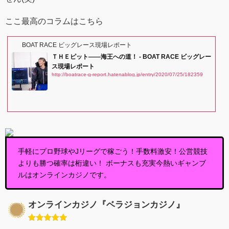
ここ最高のコラムはこちら
BOAT RACE ビッグレース現場レポート
ＴＨＥピット――海王への道！ - BOAT RACE ビッグレー
ス現場レポート
http://boatrace-g-report.hatenablog.jp/entry/2020/07/25/182359
手軽にプロ野球やJリーグで稼ごう！手数料激安！公営競技
よりも勝つ確率は桁違い！ ボーナスも充実今熱いギャンブ
ルはオンラインカジノです。
オンラインカジノ『ベラジョンカジノ』