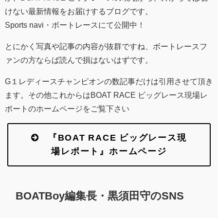
けない最新情報をお届けするブログです。
Sports navi・ボートレースにて公開中！
とにかく写真や記事の内容が抜群ですね、ボートレースフ
ァンの方ならば読んで損はないはずです。
G１レディースチャンピオンの数記事だけは引用させて頂き
ます。その他これからはBOAT RACE ビッグレース現場レ
ポートのホームページをご覧下さい
『BOAT RACE ビッグレース現
場レポート』ホームページ
BOATBoy編集長・黒須田守のSNS