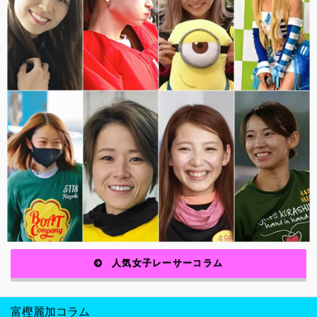
人気女子レーサーコラム
富樫麗加コラム