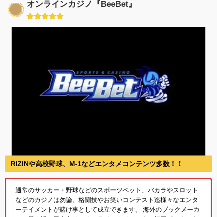
オンラインカジノ『BeeBet』
RIZINや高校野球、M-1などエンタメコンテンツ多数！！
通常のサッカー・野球などのスポーツベット、バカラやスロット
などのカジノは勿論、格闘技やお笑いコンテスト迄様々なエンタ
ーテイメントが賭け事として成立できます。 海外のブックメーカ