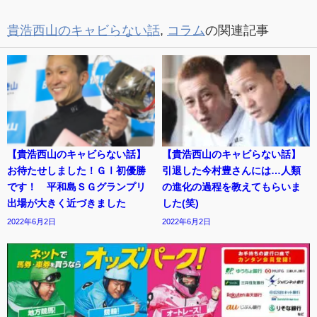
貴浩西山のキャビらない話
,
コラム
の関連記事
【貴浩西山のキャビらない話】
【貴浩西山のキャビらない話】
お待たせしました！ＧⅠ初優勝
引退した今村豊さんには…人類
です！ 平和島ＳＧグランプリ
の進化の過程を教えてもらいま
出場が大きく近づきました
した(笑)
2022年6月2日
2022年6月2日