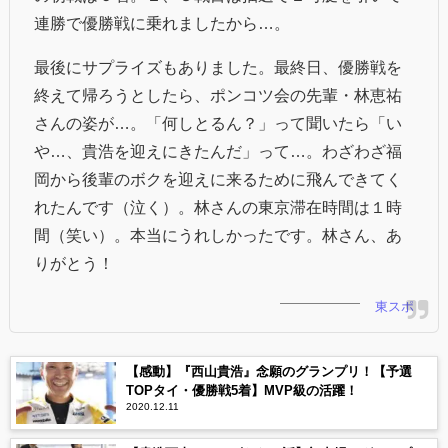
連勝で優勝戦に乗れましたから…。
最後にサプライズもありました。最終日、優勝戦を
終えて帰ろうとしたら、ポンコツ会の先輩・林恵祐
さんの姿が…。「何しとるん？」って聞いたら「い
や…、貴浩を迎えにきたんだ」って…。わざわざ福
岡から後輩のボクを迎えに来るために飛んできてく
れたんです（泣く）。林さんの東京滞在時間は１時
間（笑い）。本当にうれしかったです。林さん、あ
りがとう！
東スポ
【感動】『西山貴浩』念願のグランプリ！【予選
TOPタイ・優勝戦5着】MVP級の活躍！
2020.12.11