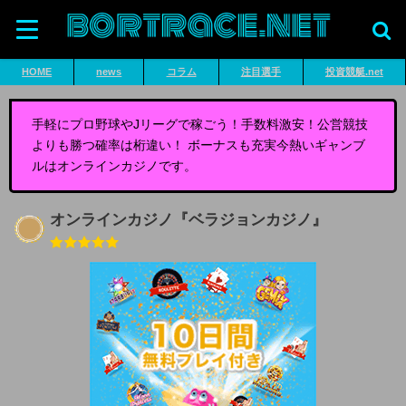
HOME
news
コラム
注目選手
投資競艇.net
手軽にプロ野球やJリーグで稼ごう！手数料激安！公営競技
よりも勝つ確率は桁違い！ ボーナスも充実今熱いギャンブ
ルはオンラインカジノです。
オンラインカジノ『ベラジョンカジノ』