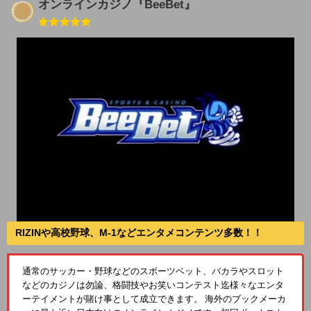
オンラインカジノ『BeeBet』
RIZINや高校野球、M-1などエンタメコンテンツ多数！！
通常のサッカー・野球などのスポーツベット、バカラやスロット
などのカジノは勿論、格闘技やお笑いコンテスト迄様々なエンタ
ーテイメントが賭け事として成立できます。 海外のブックメーカ