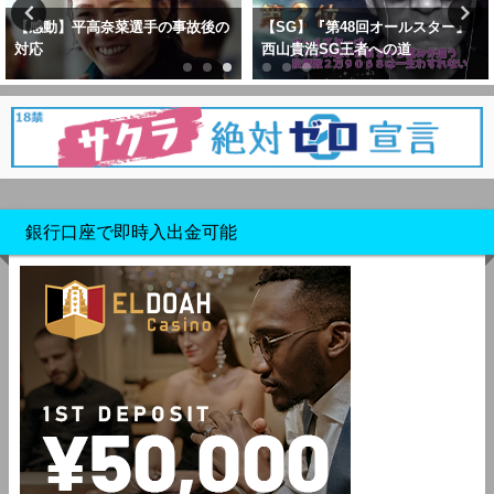
【SG】『第48回オールスター』
藤原菜希選手・1年間出場停止か
西山貴浩SG王者への道
ら『復帰』
銀行口座で即時入出金可能