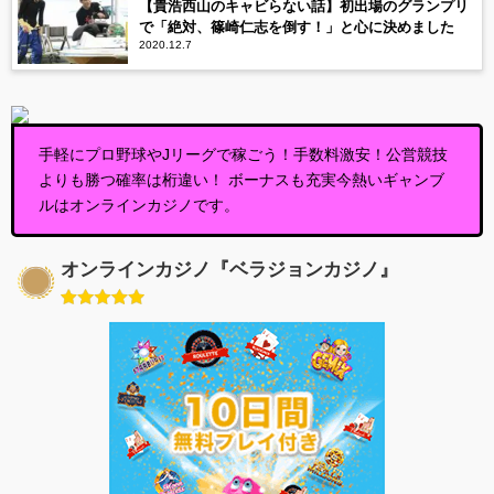
【貴浩西山のキャビらない話】初出場のグランプリ
で「絶対、篠崎仁志を倒す！」と心に決めました
2020.12.7
手軽にプロ野球やJリーグで稼ごう！手数料激安！公営競技
よりも勝つ確率は桁違い！ ボーナスも充実今熱いギャンブ
ルはオンラインカジノです。
オンラインカジノ『ベラジョンカジノ』