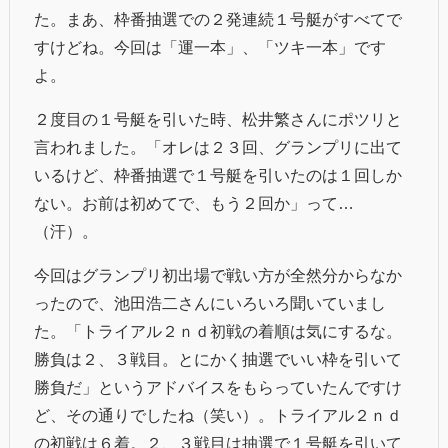
た。まあ、枠番抽選での２発連続１号艇がすべてで
すけどね。今回は「運一本」、「ツキ一本」です
よ。
２度目の１号艇を引いた時、松井繁さんにポツリと
言われました。「オレは２３回、グランプリに出て
いるけど、枠番抽選で１号艇を引いたのは１回しか
ない。お前は初めてで、もう２回か」って…
（汗）。
今回はグランプリ初出場で戦い方が全然分からなか
ったので、池田浩二さんにいろいろ聞いていまし
た。「トライアル２ｎｄ初戦の着順は気にするな。
勝負は２、３戦目。とにかく抽選でいい枠を引いて
勝負だ」というアドバイスをもらっていたんですけ
ど、その通りでしたね（笑い）。トライアル２ｎｄ
の初戦は６着。２、３戦目は抽選で１号艇を引いて