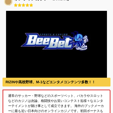
RIZINや高校野球、M-1などエンタメコンテンツ多数！！
通常のサッカー・野球などのスポーツベット、バカラやスロット
などのカジノは勿論、格闘技やお笑いコンテスト迄様々なエンタ
ーテイメントが賭け事として成立できます。 海外のブックメーカ
ーに最も近い日本向けのオンラインカジノです。初回ボーナスも