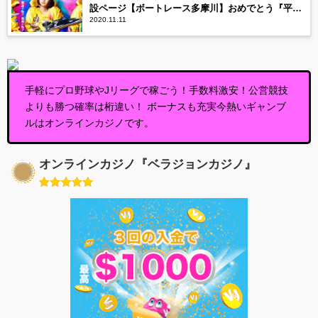
設ページ【ボートレース多摩川】おめでとう『平山
2020.11.11
智加』
手軽にプロ野球やJリーグで稼ごう！手数料激安！公営競技
よりも勝つ確率は桁違い！ ボーナスも充実今熱いギャンブ
ルはオンラインカジノです。
オンラインカジノ『ベラジョンカジノ』