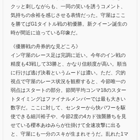
クッと刺しながらも、一同の笑いを誘うコメント、
気持ちの余裕を感じさせる表情だった。守屋はここ
を勝てばG1タイトル戦の初優勝。新クイーン誕生の
時が間近に迫っている印象だ。
《優勝戦の舟券的な見どころ》
イン守屋のレース足は完調に近い。今年のイン戦の
精度も43戦して33勝と、かなり信頼度が高い。順当
に行けば逃げ決着というムードは濃い。ただ、穴的
視点で守屋のレース状況を観察すると、今節唯一の
弱点はスタートの部分。節間平均コンマ18のスター
トタイミングはファイナルメンバーでは最も大きい
数字だ。ここに対して、センターから快パワーを駆
使できる細川裕子や、今節2度の4カド強襲勝ちを見
せている櫻本あゆみらが仕掛けて全速攻撃に出る
と、守屋にも一分のスキが生まれそうだ。乱れた1マ