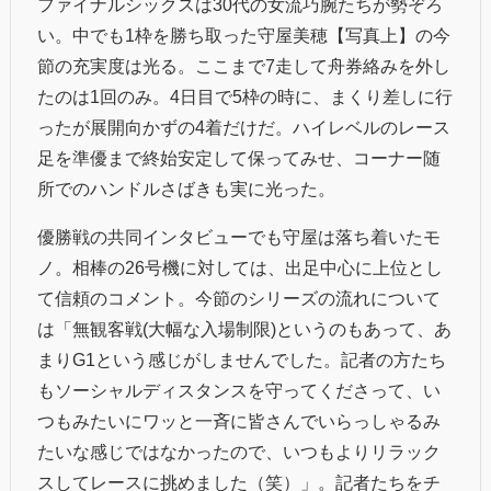
ファイナルシックスは30代の女流巧腕たちが勢ぞろ
い。中でも1枠を勝ち取った守屋美穂【写真上】の今
節の充実度は光る。ここまで7走して舟券絡みを外し
たのは1回のみ。4日目で5枠の時に、まくり差しに行
ったが展開向かずの4着だけだ。ハイレベルのレース
足を準優まで終始安定して保ってみせ、コーナー随
所でのハンドルさばきも実に光った。
優勝戦の共同インタビューでも守屋は落ち着いたモ
ノ。相棒の26号機に対しては、出足中心に上位とし
て信頼のコメント。今節のシリーズの流れについて
は「無観客戦(大幅な入場制限)というのもあって、あ
まりG1という感じがしませんでした。記者の方たち
もソーシャルディスタンスを守ってくださって、い
つもみたいにワッと一斉に皆さんでいらっしゃるみ
たいな感じではなかったので、いつもよりリラック
スしてレースに挑めました（笑）」。記者たちをチ