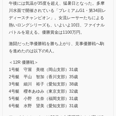
午後には気温が35度を超え、猛暑日となった。多摩
川水面で開催されている「プレミアムG1・第34回レ
ディースチャンピオン」。女流レーサーたちによる
熱いロングシリーズも、いよいよ10日、ファイナル
バトルを迎える。優勝賞金は1100万円。
激闘だった準優勝戦を勝ち上がり、見事優勝戦へ駒
を進めたのは以下の6人。
＜12R 優勝戦＞
1号艇 守屋 美穂（岡山支部）31歳
2号艇 平山 智加（香川支部）35歳
3号艇 細川 裕子（愛知支部）38歳
4号艇 櫻本あゆみ（東京支部）32歳
5号艇 小野 生奈（福岡支部）31歳
6号艇 水野 望美（愛知支部）31歳