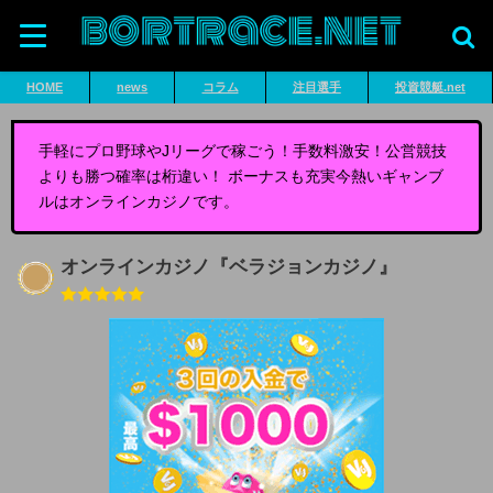
HOME
news
コラム
注目選手
投資競艇.net
手軽にプロ野球やJリーグで稼ごう！手数料激安！公営競技
よりも勝つ確率は桁違い！ ボーナスも充実今熱いギャンブ
ルはオンラインカジノです。
オンラインカジノ『ベラジョンカジノ』