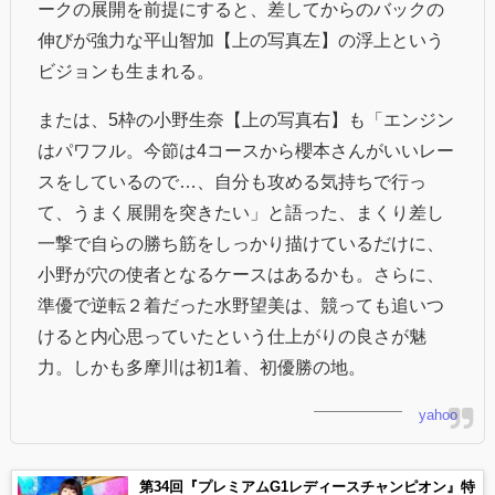
ークの展開を前提にすると、差してからのバックの
伸びが強力な平山智加【上の写真左】の浮上という
ビジョンも生まれる。
または、5枠の小野生奈【上の写真右】も「エンジン
はパワフル。今節は4コースから櫻本さんがいいレー
スをしているので…、自分も攻める気持ちで行っ
て、うまく展開を突きたい」と語った、まくり差し
一撃で自らの勝ち筋をしっかり描けているだけに、
小野が穴の使者となるケースはあるかも。さらに、
準優で逆転２着だった水野望美は、競っても追いつ
けると内心思っていたという仕上がりの良さが魅
力。しかも多摩川は初1着、初優勝の地。
yahoo
第34回『プレミアムG1レディースチャンピオン』特