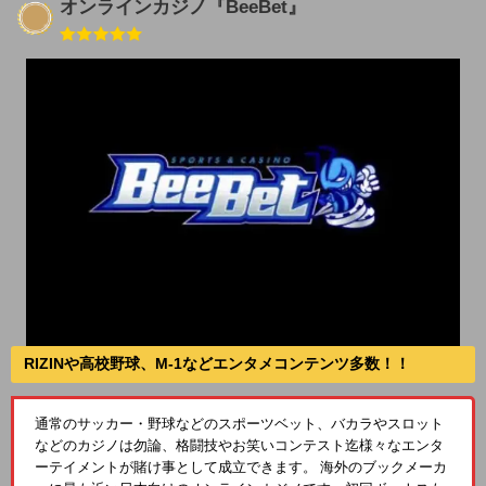
オンラインカジノ『BeeBet』
RIZINや高校野球、M-1などエンタメコンテンツ多数！！
通常のサッカー・野球などのスポーツベット、バカラやスロット
などのカジノは勿論、格闘技やお笑いコンテスト迄様々なエンタ
ーテイメントが賭け事として成立できます。 海外のブックメーカ