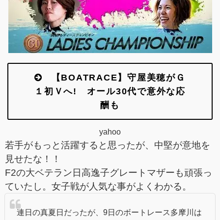
【BOATRACE】守屋美穂がＧ
１初Ｖへ! オール30代で意外な応
酬も
yahoo
若手がもっと活躍すると思ったが、中堅が意地を
見せたな！！
F2の大ベテラン日高逸子グレートマザーも頑張っ
ていたし。女子戦が人気な事がよくわかる。
連日の真夏日だったが、9日のボートレース多摩川は