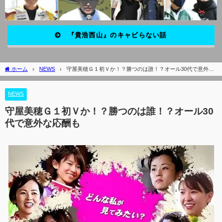
『貴浩西山』のキャビらない話
ホーム
NEWS
守屋美穂Ｇ１初Ｖか！？勝つのは誰！？オール30代で意外な
応酬も
NEWS
守屋美穂Ｇ１初Ｖか！？勝つのは誰！？オール30
代で意外な応酬も