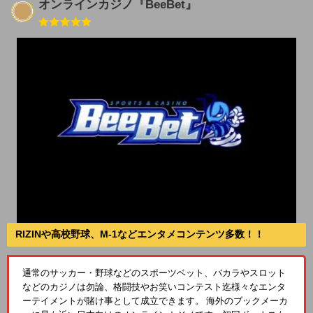
オンラインカジノ『BeeBet』
RIZINや高校野球、M-1などエンタメコンテンツ多数！！
通常のサッカー・野球などのスポーツベット、バカラやスロット
などのカジノは勿論、格闘技やお笑いコンテスト迄様々なエンタ
ーテイメントが賭け事として成立できます。 海外のブックメーカ