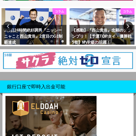
コラム
コラム
『ニッシー
【感動】『西山貴浩』念願のグラ
【SG】『第48回オー
目のG1制
ンプリ！【予選TOPタイ・優勝戦
西山貴浩SG王者への道
5着】MVP級の活躍！
銀行口座で即時入出金可能