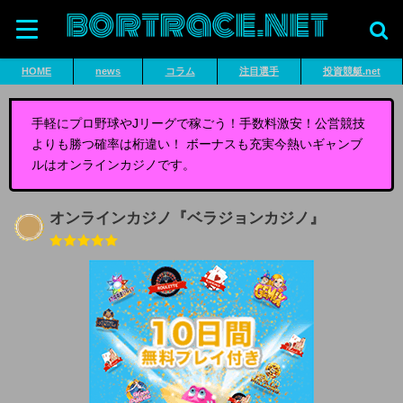
HOME
news
コラム
注目選手
投資競艇.net
手軽にプロ野球やJリーグで稼ごう！手数料激安！公営競技
よりも勝つ確率は桁違い！ ボーナスも充実今熱いギャンブ
ルはオンラインカジノです。
オンラインカジノ『ベラジョンカジノ』