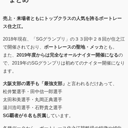
売上・来場者ともにトップクラスの人気を誇るボートレー
ス住之江。
2018年現在、「SGグランプリ」の３３回中２８回が住之江
で開催されており、
ボートレースの聖地・メッカ
とも。
また、
2019年度からは完全なオールナイター開催になる
の
で、2019年のSGグランプリは初めてのナイター開催になり
ます。
大阪支部の選手も「最強支部」
と言われるだけあって、
松井繁選手・田中信一郎選手
太田和美選手・丸岡正典選手
湯川浩司選手・石野貴之選手
SG覇者が６名も所属
しています。
各種データから、ボートレース住之江競艇場の特徴や傾向